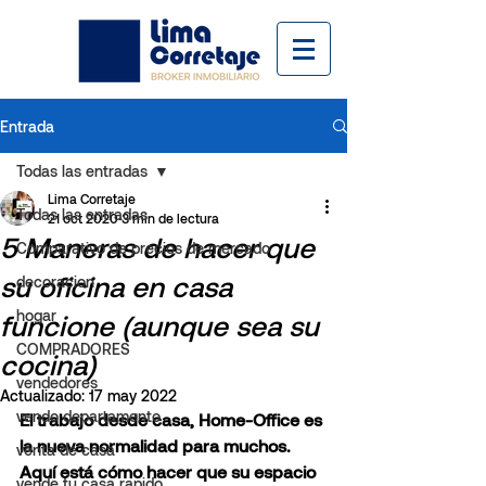
Entrada
Todas las entradas
Lima Corretaje
Todas las entradas
21 oct 2020
3 min de lectura
5 Maneras de hacer que
Comparativo de precios de mercado
su oficina en casa
decoracion
hogar
funcione (aunque sea su
COMPRADORES
cocina)
vendedores
Actualizado:
17 may 2022
vendo departamento
El trabajo desde casa, Home-Office es 
la nueva normalidad para muchos. 
venta de casa
Aquí está cómo hacer que su espacio 
vende tu casa rapido