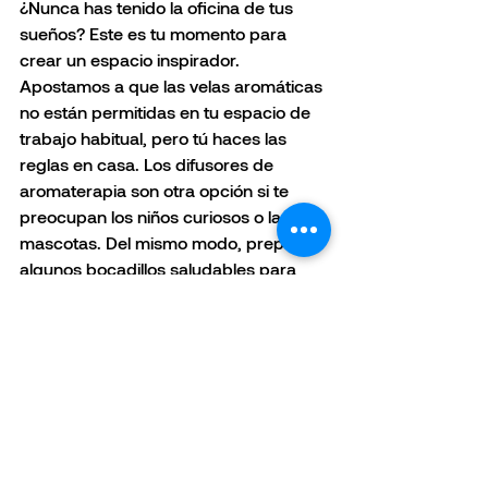
¿Nunca has tenido la oficina de tus 
sueños? Este es tu momento para 
crear un espacio inspirador. 
Apostamos a que las velas aromáticas 
no están permitidas en tu espacio de 
trabajo habitual, pero tú haces las 
reglas en casa. Los difusores de 
aromaterapia son otra opción si te 
preocupan los niños curiosos o las 
mascotas. Del mismo modo, prepara 
algunos bocadillos saludables para 
evitar tropezones en el refrigerador, si 
estar cerca al área de cocina. Está 
bien que la oficina de tu casa se sienta 
como tu casa, y especialmente ahora, 
es importante que te tomes un tiempo 
para darte el gusto con algunas 
comodidades que alimentan tu alma y 
te hacen sentir tranquilo e inspirado.