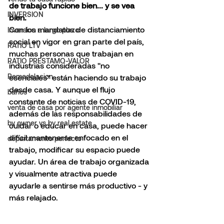
de trabajo funcione bien... y se vea 
INVERSION
bien.
Con los mandatos de distanciamiento 
Inversion a largo plazo
social en vigor en gran parte del país, 
RATIO LTV
muchas personas que trabajan en 
RATIO PRESTAMO-VALOR
industrias consideradas "no 
Remodelacion
esenciales" están haciendo su trabajo 
desde casa. Y aunque el flujo 
baños
constante de noticias de COVID-19, 
venta de casa por agente inmobiliar
además de las responsabilidades de 
by owner vs by real estate
cuidar o educar en casa, puede hacer 
difícil mantenerse enfocado en el 
departamento perfecto
trabajo, modificar su espacio puede 
ayudar. Un área de trabajo organizada 
y visualmente atractiva puede 
ayudarle a sentirse más productivo - y 
más relajado.