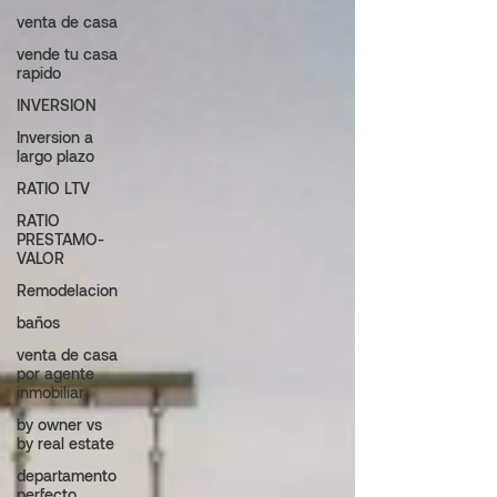
venta de casa
vende tu casa
rapido
INVERSION
Inversion a
largo plazo
RATIO LTV
RATIO
PRESTAMO-
VALOR
Remodelacion
baños
venta de casa
por agente
inmobiliar
by owner vs
by real estate
departamento
perfecto