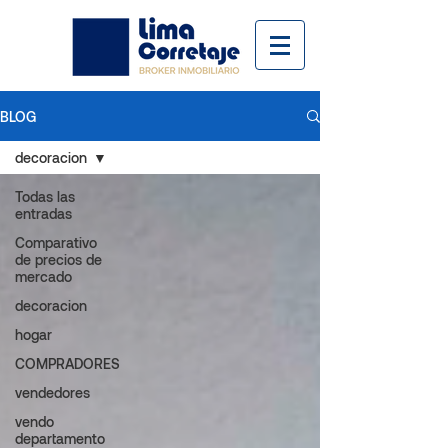
BLOG
decoracion
Todas las
entradas
Comparativo
de precios de
mercado
decoracion
hogar
COMPRADORES
vendedores
vendo
departamento