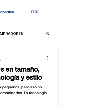
roperties
TEST
MPRADORES
VERSION
a
s en tamaño,
baños
logía y estilo
s pequeños, pero eso no
ecto
comodidades. La tecnología