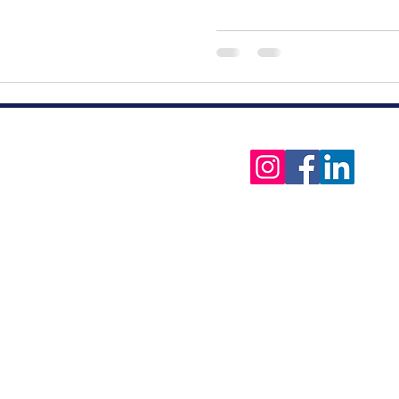
Siguenos:
res