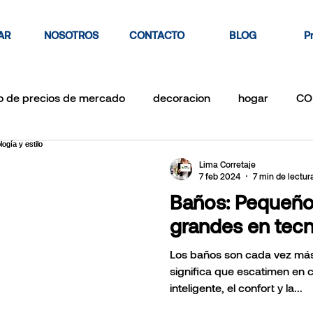
AR
NOSOTROS
CONTACTO
BLOG
P
o de precios de mercado
decoracion
hogar
CO
tamento
venta de casa
vende tu casa rapido
IN
Lima Corretaje
7 feb 2024
7 min de lectur
Baños: Pequeño
TIO LTV
RATIO PRESTAMO-VALOR
Remodelacion
grandes en tecno
Los baños son cada vez má
iliar
by owner vs by real estate
departamento perf
significa que escatimen en 
inteligente, el confort y la...