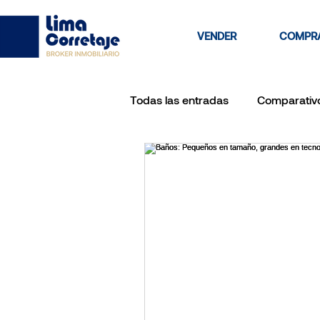
VENDER
COMPR
Todas las entradas
Comparativ
vendedores
vendo depar
Inversion a largo plazo
RA
venta de casa por agente inmob