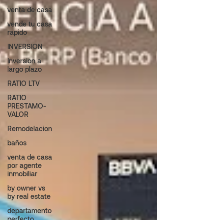
venta de casa
vende tu casa
rapido
INVERSION
Inversion a
largo plazo
RATIO LTV
RATIO
PRESTAMO-
VALOR
Remodelacion
baños
venta de casa
por agente
inmobiliar
by owner vs
by real estate
departamento
perfecto