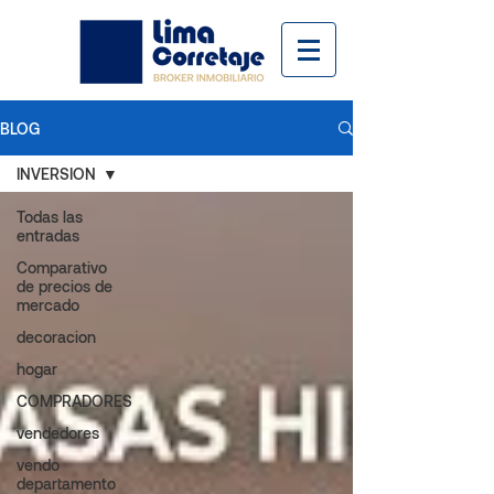
BLOG
INVERSION
Todas las
entradas
Comparativo
de precios de
mercado
decoracion
hogar
COMPRADORES
vendedores
vendo
departamento