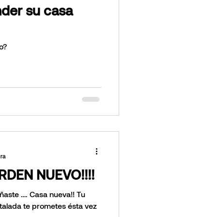
der su casa
o?
ura
RDEN NUEVO!!!!
oñaste …. Casa nueva!! Tu
stalada te prometes ésta vez