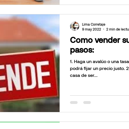
Lima Corretaje
9 may 2022
2 min de lectu
Como vender su
pasos:
1. Haga un avalúo o una tasación de su propiedad. Así
podrá fijar un precio justo. 2. Remodele o redecora 
casa de ser...