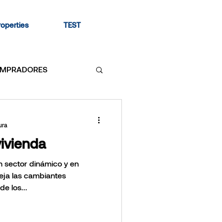
roperties
TEST
MPRADORES
VERSION
ura
ivienda
baños
n sector dinámico y en
leja las cambiantes
e los...
ecto