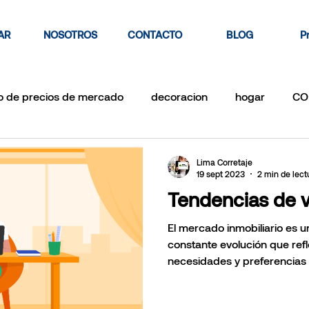
AR
NOSOTROS
CONTACTO
BLOG
P
o de precios de mercado
decoracion
hogar
CO
tamento
venta de casa
vende tu casa rapido
IN
Lima Corretaje
19 sept 2023
2 min de lect
Tendencias de v
TIO LTV
RATIO PRESTAMO-VALOR
Remodelacion
El mercado inmobiliario es u
constante evolución que ref
necesidades y preferencias d
iliar
by owner vs by real estate
departamento perf