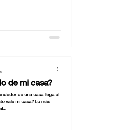
ra
cio de mi casa?
endedor de una casa llega al
le mi casa? Lo más
l...