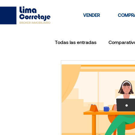
VENDER
COMPR
Todas las entradas
Comparativ
vendedores
vendo depar
Inversion a largo plazo
RA
venta de casa por agente inmob