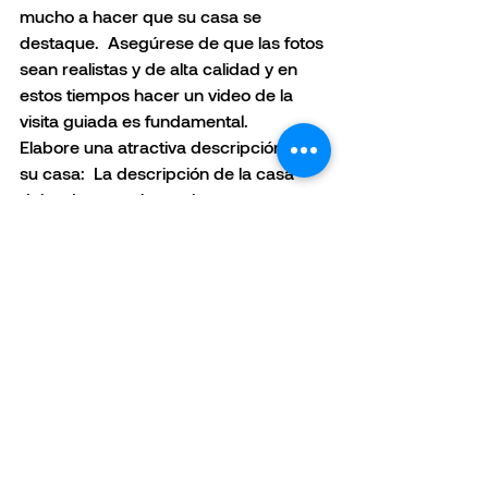
mucho a hacer que su casa se 
destaque.  Asegúrese de que las fotos 
sean realistas y de alta calidad y en 
estos tiempos hacer un video de la 
visita guiada es fundamental. 
Elabore una atractiva descripción de 
su casa:  La descripción de la casa 
debe destacar las mejores 
características de la misma y los 
servicios que buscan los compradores 
de su zona.  Una terraza en la azotea, 
una piscina en el patio trasero, el 
acceso al transporte público o 
parques, playas, circuitos de 
bicicletas, centros comerciales, etc. 
Programe las presentaciones: Ha 
hecho todo el trabajo para preparar 
su casa para los compradores, así 
que asegúrese de incluir la mayor 