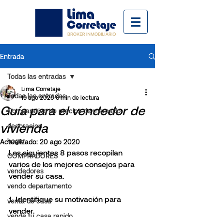
Entrada
Todas las entradas
Lima Corretaje
Todas las entradas
19 ago 2020
6 min de lectura
Guía para el vendedor de
Comparativo de precios de mercado
vivienda
decoracion
hogar
Actualizado:
20 ago 2020
Los siguientes 8 pasos recopilan 
COMPRADORES
varios de los mejores consejos para 
vendedores
vender su casa.
vendo departamento
1. Identifique su motivación para 
venta de casa
vender.
vende tu casa rapido