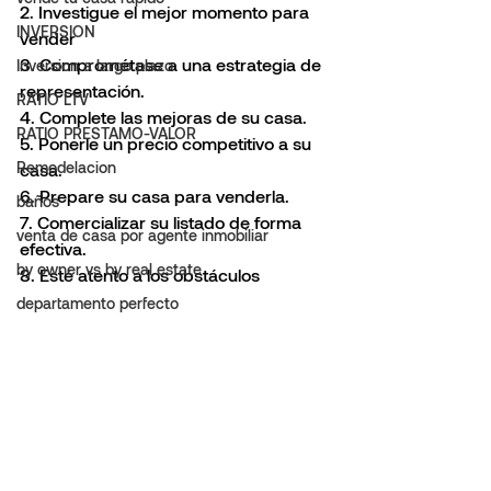
2. Investigue el mejor momento para 
INVERSION
vender 
3. Comprométase a una estrategia de 
Inversion a largo plazo
representación.
RATIO LTV
4. Complete las mejoras de su casa. 
RATIO PRESTAMO-VALOR
5. Ponerle un precio competitivo a su 
Remodelacion
casa.
6. Prepare su casa para venderla.
baños
7. Comercializar su listado de forma 
venta de casa por agente inmobiliar
efectiva.
by owner vs by real estate
8. Esté atento a los obstáculos 
departamento perfecto